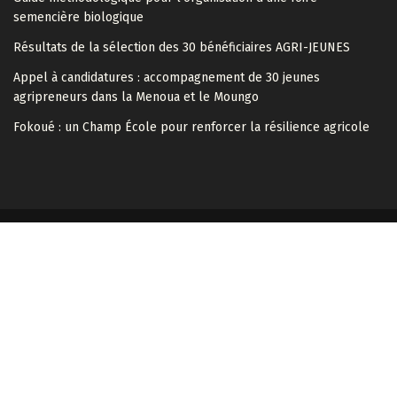
semencière biologique
Résultats de la sélection des 30 bénéficiaires AGRI-JEUNES
Appel à candidatures : accompagnement de 30 jeunes
agripreneurs dans la Menoua et le Moungo
Fokoué : un Champ École pour renforcer la résilience agricole
A propos du GADD
Contactez-nous
Faire un don
Faire un don par MTN Mobile Money
Faire un don par virement bancaire
Home 2
Localisation du GADD à Dschang
Nos objectifs institutionnels
Nos partenaires
Nos partenaires internationaux
Nos partenaires locaux
Nos partenaires nationaux
Nos pôles de compétence
Nos Projets
Nos projets
Notre équipe