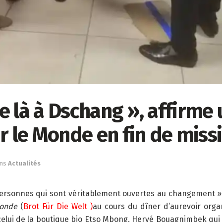
ce là à Dschang », affirme
r le Monde en fin de mis
ns
Actualités
ersonnes qui sont véritablement ouvertes au changement ».
monde
(
Brot Für Die Welt )
au cours du dîner d’aurevoir org
e celui de la boutique bio Etso Mbong, Hervé Bouagnimbek q