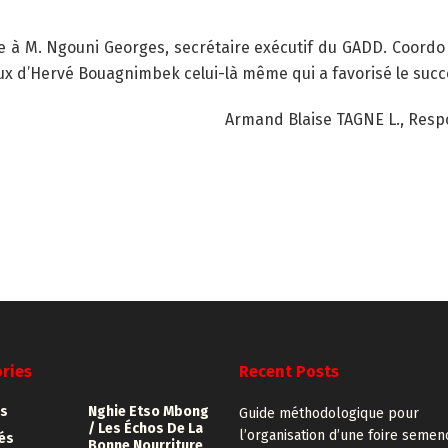
de à M. Ngouni Georges, secrétaire exécutif du GADD. Coor
eux d’Hervé Bouagnimbek celui-là même qui a favorisé le suc
Armand Blaise TAGNE L., Resp
ries
Recent Posts
s
Nghie Etso Mbong
Guide méthodologique pour
/ Les Échos De La
l’organisation d’une foire semen
tés
Bonne Nourriture