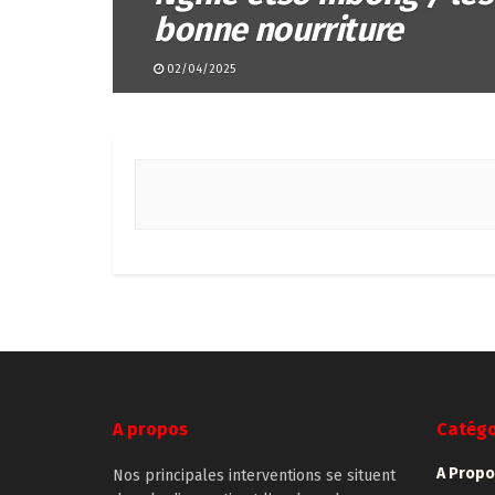
bonne nourriture
02/04/2025
A propos
Catégo
A Propo
Nos principales interventions se situent