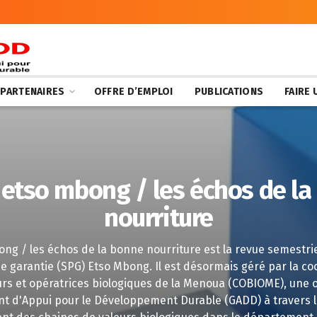
 PARTENAIRES
OFFRE D’EMPLOI
PUBLICATIONS
FAIRE
 etso mbong / les échos de la
nourriture
ng / les échos de la bonne nourriture est la revue semestri
de garantie (SPG) Etso Mbong. Il est désormais géré par la c
rs et opératrices biologiques de la Menoua (COBIOME), une
 d'Appui pour le Développement Durable (GADD) à travers l