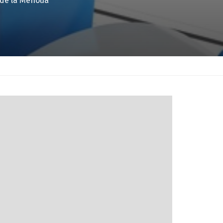
 de la Menoua