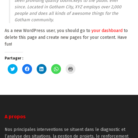
been providing quality doohickeys to the public ever
since. Located in Gotham City, XYZ employs over 2,000
people and does all kinds of awesome things for the
Gotham community.
As a new WordPress user, you should go to
your dashboard
to
delete this page and create new pages for your content. Have
fun!
Partager :
Cliquez
Cliquez
Cliquez
Cliquez
Cliquer
pour
pour
pour
pour
pour
partager
partager
partager
partager
imprimer(ouvre
sur
sur
sur
sur
dans
Twitter(ouvre
Facebook(ouvre
LinkedIn(ouvre
WhatsApp(ouvre
une
dans
dans
dans
dans
nouvelle
une
une
une
une
fenêtre)
nouvelle
nouvelle
nouvelle
nouvelle
fenêtre)
fenêtre)
fenêtre)
fenêtre)
A propos
Nos principales interventions se situent dans le diagnostic et
l’analyse des situations, la gestion de projets, le renforcement