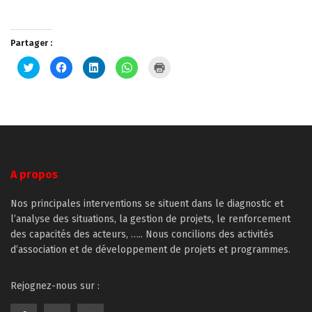
Partager :
Cliquez
Cliquez
Cliquez
Cliquez
Cliquer
pour
pour
pour
pour
pour
partager
partager
partager
partager
imprimer(ouvre
sur
sur
sur
sur
dans
Twitter(ouvre
Facebook(ouvre
LinkedIn(ouvre
WhatsApp(ouvre
une
dans
dans
dans
dans
nouvelle
une
une
une
une
fenêtre)
nouvelle
nouvelle
nouvelle
nouvelle
fenêtre)
fenêtre)
fenêtre)
fenêtre)
A propos
Nos principales interventions se situent dans le diagnostic et
l’analyse des situations, la gestion de projets, le renforcement
des capacités des acteurs, ….. Nous concilions des activités
d’association et de développement de projets et programmes.
Rejognez-nous sur :