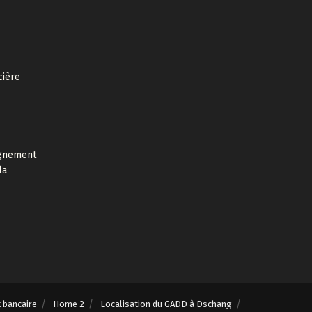
cière
agnement
la
t bancaire
Home 2
Localisation du GADD à Dschang