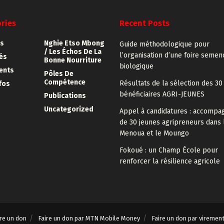
ries
Recent Posts
s
Nghie Etso Mbong
Guide méthodologique pour
/ Les Échos De La
l’organisation d’une foire semen
tés
Bonne Nourriture
biologique
ents
Pôles De
Compétence
Résultats de la sélection des 30
fos
bénéficiaires AGRI-JEUNES
Publications
Uncategorized
Appel à candidatures : accomp
de 30 jeunes agripreneurs dans 
Menoua et le Moungo
Fokoué : un Champ École pour
renforcer la résilience agricole
ire un don
Faire un don par MTN Mobile Money
Faire un don par viremen