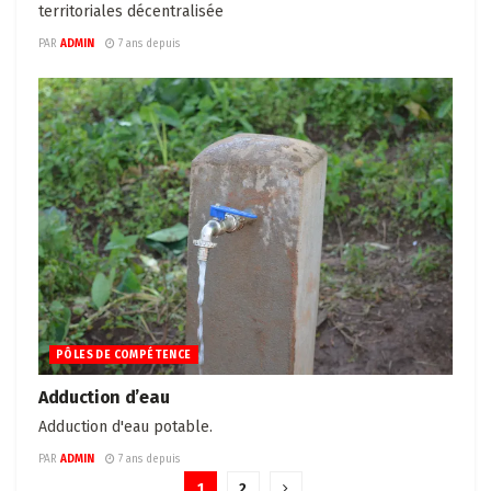
territoriales décentralisée
PAR
ADMIN
7 ans depuis
PÔLES DE COMPÉTENCE
Adduction d’eau
Adduction d'eau potable.
PAR
ADMIN
7 ans depuis
1
2