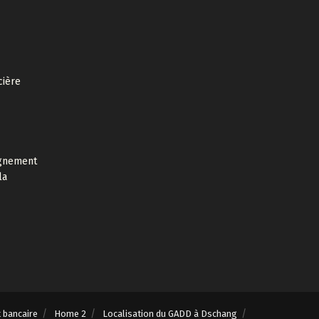
cière
agnement
la
t bancaire
Home 2
Localisation du GADD à Dschang