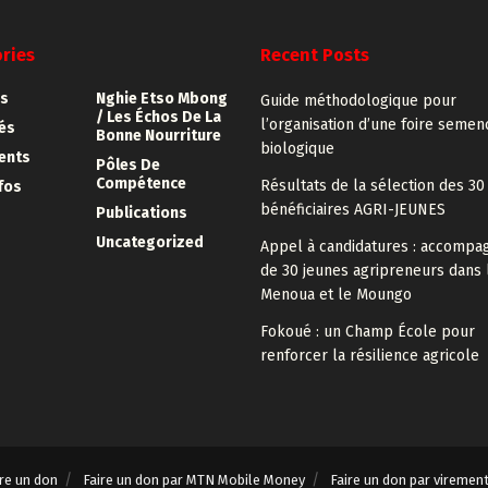
ries
Recent Posts
s
Nghie Etso Mbong
Guide méthodologique pour
/ Les Échos De La
l’organisation d’une foire semen
tés
Bonne Nourriture
biologique
ents
Pôles De
Compétence
Résultats de la sélection des 30
fos
bénéficiaires AGRI-JEUNES
Publications
Uncategorized
Appel à candidatures : accomp
de 30 jeunes agripreneurs dans 
Menoua et le Moungo
Fokoué : un Champ École pour
renforcer la résilience agricole
ire un don
Faire un don par MTN Mobile Money
Faire un don par viremen