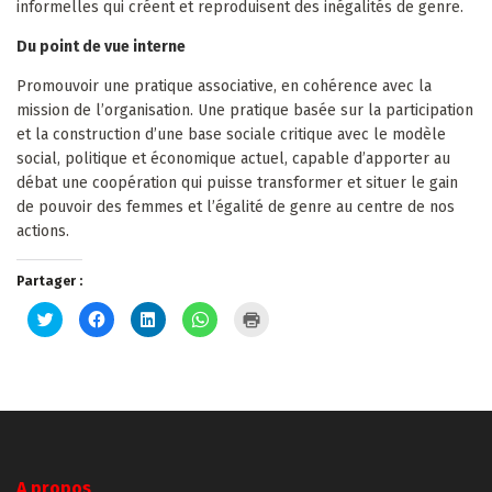
informelles qui créent et reproduisent des inégalités de genre.
Du point de vue interne
Promouvoir une pratique associative, en cohérence avec la
mission de l’organisation. Une pratique basée sur la participation
et la construction d’une base sociale critique avec le modèle
social, politique et économique actuel, capable d’apporter au
débat une coopération qui puisse transformer et situer le gain
de pouvoir des femmes et l’égalité de genre au centre de nos
actions.
Partager :
Cliquez
Cliquez
Cliquez
Cliquez
Cliquer
pour
pour
pour
pour
pour
partager
partager
partager
partager
imprimer(ouvre
sur
sur
sur
sur
dans
Twitter(ouvre
Facebook(ouvre
LinkedIn(ouvre
WhatsApp(ouvre
une
dans
dans
dans
dans
nouvelle
une
une
une
une
fenêtre)
nouvelle
nouvelle
nouvelle
nouvelle
fenêtre)
fenêtre)
fenêtre)
fenêtre)
A propos