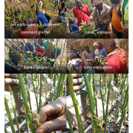
les participant.e.s observent
comment greffer
Clovis_explique
Kana explique
Suite explication