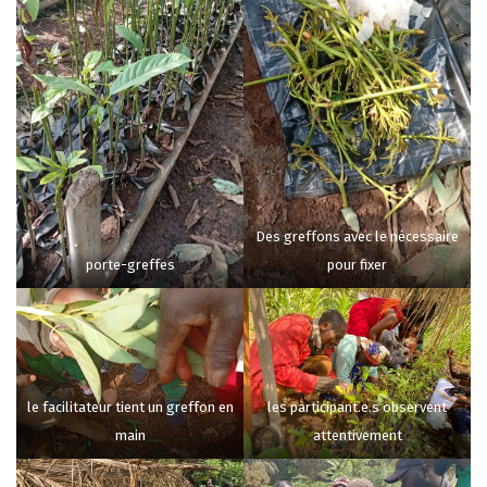
Des greffons avec le nécessaire
porte-greffes
pour fixer
le facilitateur tient un greffon en
les participant.e.s observent
main
attentivement