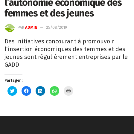
l’autonomie économique des
femmes et des jeunes
PAR
ADMIN
25/08/2019
Des initiatives concourant à promouvoir
l’insertion économiques des femmes et des
jeunes sont régulièrement entreprises par le
GADD
Partager :
Cliquez
Cliquez
Cliquez
Cliquez
Cliquer
pour
pour
pour
pour
pour
partager
partager
partager
partager
imprimer(ouvre
sur
sur
sur
sur
dans
Twitter(ouvre
Facebook(ouvre
LinkedIn(ouvre
WhatsApp(ouvre
une
dans
dans
dans
dans
nouvelle
une
une
une
une
fenêtre)
nouvelle
nouvelle
nouvelle
nouvelle
fenêtre)
fenêtre)
fenêtre)
fenêtre)