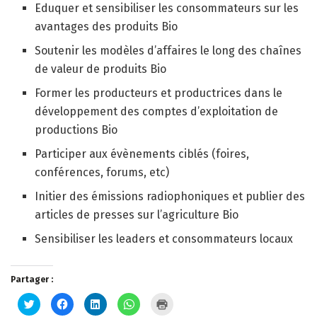
Eduquer et sensibiliser les consommateurs sur les
avantages des produits Bio
Soutenir les modèles d’affaires le long des chaînes
de valeur de produits Bio
Former les producteurs et productrices dans le
développement des comptes d’exploitation de
productions Bio
Participer aux évènements ciblés (foires,
conférences, forums, etc)
Initier des émissions radiophoniques et publier des
articles de presses sur l’agriculture Bio
Sensibiliser les leaders et consommateurs locaux
Partager :
Cliquez
Cliquez
Cliquez
Cliquez
Cliquer
pour
pour
pour
pour
pour