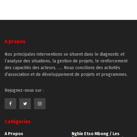
partager
partager
partager
partager
imprimer(ouvre
sur
sur
sur
sur
dans
Twitter(ouvre
Facebook(ouvre
LinkedIn(ouvre
WhatsApp(ouvre
une
dans
dans
dans
dans
nouvelle
une
une
une
une
fenêtre)
nouvelle
nouvelle
nouvelle
nouvelle
fenêtre)
fenêtre)
fenêtre)
fenêtre)
A propos
Nos principales interventions se situent dans le diagnostic et
l’analyse des situations, la gestion de projets, le renforcement
des capacités des acteurs, ….. Nous concilions des activités
d’association et de développement de projets et programmes.
Rejognez-nous sur :
Catégories
A Propos
Nghie Etso Mbong / Les