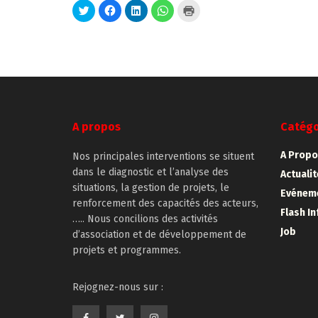
Cliquez
Cliquez
Cliquez
Cliquez
Cliquer
pour
pour
pour
pour
pour
partager
partager
partager
partager
imprimer(ouvre
sur
sur
sur
sur
dans
Twitter(ouvre
Facebook(ouvre
LinkedIn(ouvre
WhatsApp(ouvre
une
dans
dans
dans
dans
nouvelle
une
une
une
une
fenêtre)
nouvelle
nouvelle
nouvelle
nouvelle
fenêtre)
fenêtre)
fenêtre)
fenêtre)
A propos
Catégo
A Propo
Nos principales interventions se situent
dans le diagnostic et l’analyse des
Actuali
situations, la gestion de projets, le
Evénem
renforcement des capacités des acteurs,
Flash In
….. Nous concilions des activités
Job
d’association et de développement de
projets et programmes.
Rejognez-nous sur :