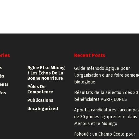
ries
Recent Posts
s
Nghie Etso Mbong
Guide méthodologique pour
/ Les Échos De La
l’organisation d’une foire semen
tés
Bonne Nourriture
biologique
ents
Pôles De
Compétence
Résultats de la sélection des 30
fos
bénéficiaires AGRI-JEUNES
Publications
Uncategorized
Appel à candidatures : accomp
de 30 jeunes agripreneurs dans 
Menoua et le Moungo
Fokoué : un Champ École pour