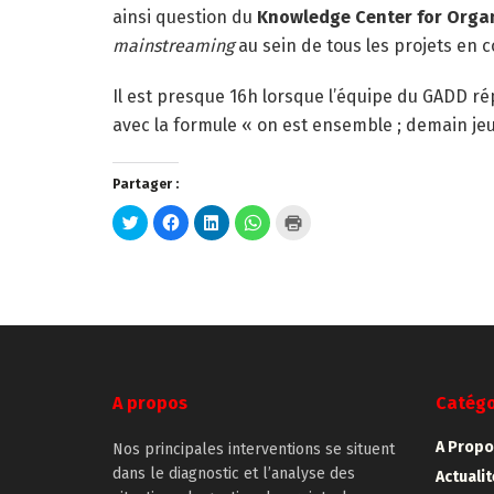
ainsi question du
Knowledge Center for Organi
mainstreaming
au sein de tous les projets en 
Il est presque 16h lorsque l’équipe du GADD r
avec la formule « on est ensemble ; demain jeud
Partager :
Cliquez
Cliquez
Cliquez
Cliquez
Cliquer
pour
pour
pour
pour
pour
partager
partager
partager
partager
imprimer(ouvre
sur
sur
sur
sur
dans
Twitter(ouvre
Facebook(ouvre
LinkedIn(ouvre
WhatsApp(ouvre
une
dans
dans
dans
dans
nouvelle
une
une
une
une
fenêtre)
nouvelle
nouvelle
nouvelle
nouvelle
fenêtre)
fenêtre)
fenêtre)
fenêtre)
A propos
Catégo
A Propo
Nos principales interventions se situent
dans le diagnostic et l’analyse des
Actuali