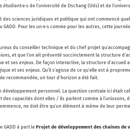
s étudiant·e·s de l’université de Dschang (Uds) et de l’unive
ulté des sciences juridiques et politique qui ont commencé q
 du GADD. Pour les un·e·s comme pour les autres, cette journé
leureux du conseiller technique et du chef projet qu’accomp
ions, et que l’on ait présenté succinctement la structure d’ac
ue et ses enjeux. De façon interactive, la structure d’accueil
ique et ses enjeux. Qu’il s’agisse de ce qu’elle est à proprem
eule recommandée, un tour d’horizon a été fait.
en développement personnel. La question centrale ici était ce
des capacités dont elles / ils parlent comme à l’unissons, doi
i commence, ne doit être qu’un élément à même de leur perme
le GADD à part le
Projet de développement des chaines de v