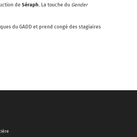
duction de
Séraph
. La touche du
Gender
giques du GADD et prend congé des stagiaires
cière