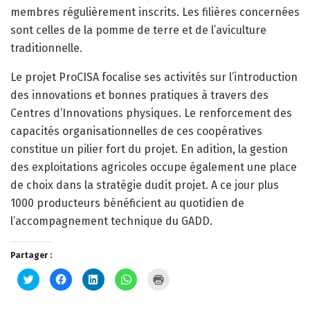
membres régulièrement inscrits. Les filières concernées
sont celles de la pomme de terre et de l’aviculture
traditionnelle.
Le projet ProCISA focalise ses activités sur l’introduction
des innovations et bonnes pratiques à travers des
Centres d’Innovations physiques. Le renforcement des
capacités organisationnelles de ces coopératives
constitue un pilier fort du projet. En adition, la gestion
des exploitations agricoles occupe également une place
de choix dans la stratégie dudit projet. A ce jour plus
1000 producteurs bénéficient au quotidien de
l’accompagnement technique du GADD.
Partager :
Cliquez
Cliquez
Cliquez
Cliquez
Cliquer
pour
pour
pour
pour
pour
partager
partager
partager
partager
imprimer(ouvre
sur
sur
sur
sur
dans