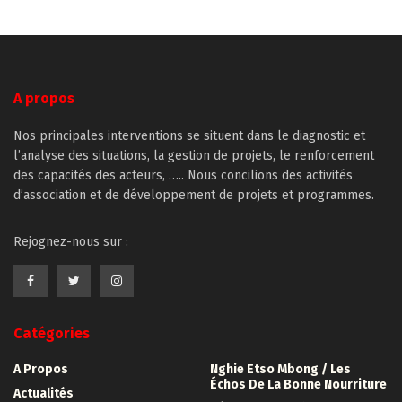
Twitter(ouvre
Facebook(ouvre
LinkedIn(ouvre
WhatsApp(ouvre
une
dans
dans
dans
dans
nouvelle
une
une
une
une
fenêtre)
nouvelle
nouvelle
nouvelle
nouvelle
fenêtre)
fenêtre)
fenêtre)
fenêtre)
A propos
Nos principales interventions se situent dans le diagnostic et
l’analyse des situations, la gestion de projets, le renforcement
des capacités des acteurs, ….. Nous concilions des activités
d’association et de développement de projets et programmes.
Rejognez-nous sur :
Catégories
A Propos
Nghie Etso Mbong / Les
Échos De La Bonne Nourriture
Actualités