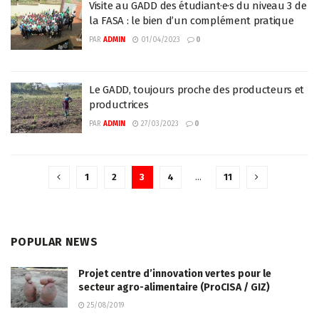
Visite au GADD des étudiant·e·s du niveau 3 de
la FASA : le bien d’un complément pratique
PAR
ADMIN
01/04/2023
0
Le GADD, toujours proche des producteurs et
productrices
PAR
ADMIN
27/03/2023
0
1
2
3
4
…
11
POPULAR NEWS
Projet centre d’innovation vertes pour le
secteur agro-alimentaire (ProCISA / GIZ)
25/08/2019