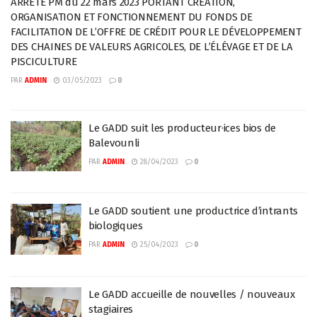
ARRÊTÉ PM du 22 mars 2023 PORTANT CRÉATION,
ORGANISATION ET FONCTIONNEMENT DU FONDS DE
FACILITATION DE L’OFFRE DE CRÉDIT POUR LE DÉVELOPPEMENT
DES CHAINES DE VALEURS AGRICOLES, DE L’ÉLÉVAGE ET DE LA
PISCICULTURE
PAR
ADMIN
03/05/2023
0
Le GADD suit les producteur·ices bios de
Balevounli
PAR
ADMIN
28/04/2023
0
Le GADD soutient une productrice d’intrants
biologiques
PAR
ADMIN
25/04/2023
0
Le GADD accueille de nouvelles / nouveaux
stagiaires