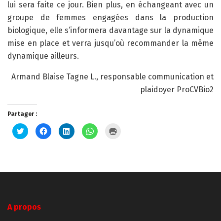
lui sera faite ce jour. Bien plus, en échangeant avec un
groupe de femmes engagées dans la production
biologique, elle s’informera davantage sur la dynamique
mise en place et verra jusqu’où recommander la même
dynamique ailleurs.
Armand Blaise Tagne L., responsable communication et
plaidoyer ProCVBio2
Partager :
Cliquez
Cliquez
Cliquez
Cliquez
Cliquer
pour
pour
pour
pour
pour
partager
partager
partager
partager
imprimer(ouvre
sur
sur
sur
sur
dans
Twitter(ouvre
Facebook(ouvre
LinkedIn(ouvre
WhatsApp(ouvre
une
dans
dans
dans
dans
nouvelle
une
une
une
une
fenêtre)
nouvelle
nouvelle
nouvelle
nouvelle
fenêtre)
fenêtre)
fenêtre)
fenêtre)
A propos