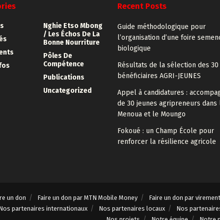
ries
Recent Posts
s
Nghie Etso Mbong
Guide méthodologique pour
/ Les Échos De La
l’organisation d’une foire semen
tés
Bonne Nourriture
biologique
ents
Pôles De
Compétence
Résultats de la sélection des 30
fos
bénéficiaires AGRI-JEUNES
Publications
Uncategorized
Appel à candidatures : accomp
de 30 jeunes agripreneurs dans 
Menoua et le Moungo
Fokoué : un Champ École pour
renforcer la résilience agricole
ire un don
Faire un don par MTN Mobile Money
Faire un don par viremen
Nos partenaires internationaux
Nos partenaires locaux
Nos partenaire
Nos projets
Notre équipe
Notre 