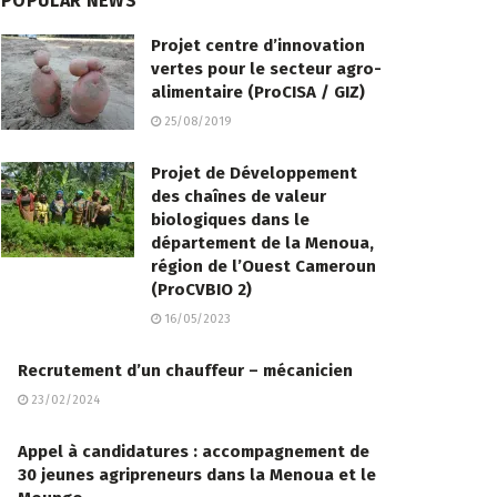
POPULAR NEWS
Projet centre d’innovation
vertes pour le secteur agro-
alimentaire (ProCISA / GIZ)
25/08/2019
Projet de Développement
des chaînes de valeur
biologiques dans le
département de la Menoua,
région de l’Ouest Cameroun
(ProCVBIO 2)
16/05/2023
Recrutement d’un chauffeur – mécanicien
23/02/2024
Appel à candidatures : accompagnement de
30 jeunes agripreneurs dans la Menoua et le