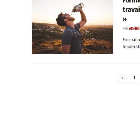
Forma
trava
»
PAR
ADMIN
Formatio
leadersh
1