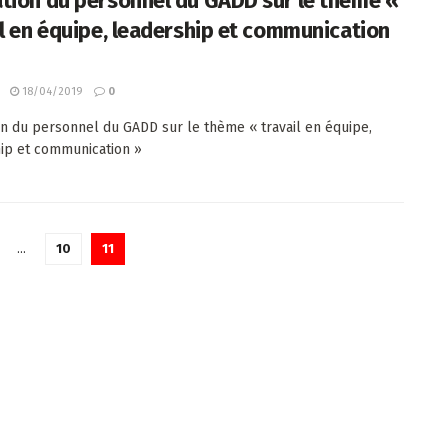
tion du personnel du GADD sur le thème «
il en équipe, leadership et communication
18/04/2019
0
n du personnel du GADD sur le thème « travail en équipe,
ip et communication »
…
10
11