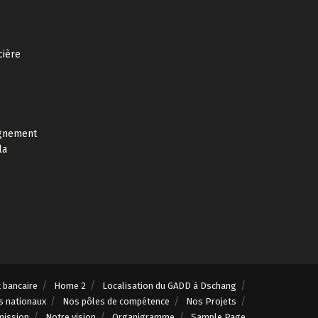
cière
agnement
la
t bancaire
Home 2
Localisation du GADD à Dschang
s nationaux
Nos pôles de compétence
Nos Projets
mission
Notre vision
Organigramme
Sample Page