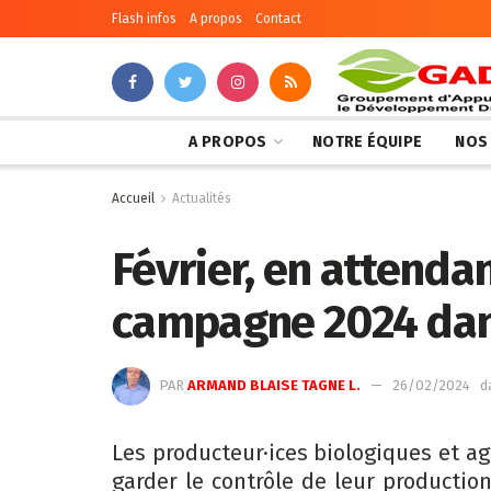
Flash infos
A propos
Contact
A PROPOS
NOTRE ÉQUIPE
NOS
Accueil
Actualités
Février, en attenda
campagne 2024 dan
PAR
ARMAND BLAISE TAGNE L.
26/02/2024
d
Les producteur·ices biologiques et a
garder le contrôle de leur productio