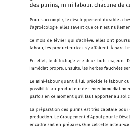
des purins, mini labour, chacune de ce
Pour s’accomplir, le développement durable a beso
l’agroécologie, elles savent que ce n’est nullemen
Ce mois de février qui s’achève, elles ont pours
labour, les producteur·ices s’y affairent. À pare
En effet, le défrichage vise deux buts majeurs. 
immédiat propre. Ensuite, les herbes fauchées serv
Le mini-labour quant à lui, précède le labour qui 
possibilité au producteur de semer immédiatement
parfois en ce moment qu’il faut apporter au sol ce
La préparation des purins est très capitale pour 
production. Le Groupement d’Appui pour le Dével
encadre sait en préparer. Que cet·cette acteur·i