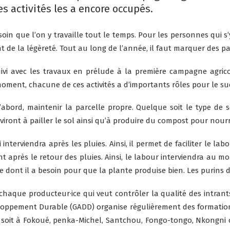
s activités les a encore occupés.
in que l’on y travaille tout le temps. Pour les personnes qui s’
t de la légèreté. Tout au long de l’année, il faut marquer des pa
uivi avec les travaux en prélude à la première campagne agrico
il moment, chacune de ces activités a d’importants rôles pour le 
D’abord, maintenir la parcelle propre. Quelque soit le type de s
iront à pailler le sol ainsi qu’à produire du compost pour nourrir
interviendra après les pluies. Ainsi, il permet de faciliter le 
 après le retour des pluies. Ainsi, le labour interviendra au mo
 dont il a besoin pour que la plante produise bien. Les purins div
chaque producteur·ice qui veut contrôler la qualité des intrants
oppement Durable (GADD) organise régulièrement des formations à
ce soit à Fokoué, penka-Michel, Santchou, Fongo-tongo, Nkongni 