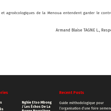
ques et agroécologiques de la Menoua entendent garder le cont
Armand Blaise TAGNE L., Resp
ries
Recent Posts
s
Nghie Etso Mbong
Guide méthodologique pour
/ Les Échos De La
l’organisation d’une foire semen
tés
Bonne Nourriture