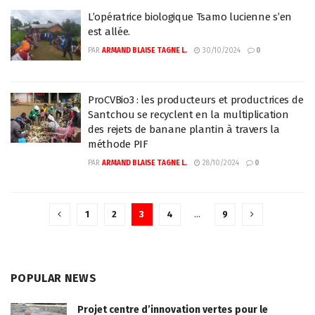
L’opératrice biologique Tsamo lucienne s’en
est allée.
PAR
ARMAND BLAISE TAGNE L.
30/10/2024
0
ProCVBio3 : les producteurs et productrices de
Santchou se recyclent en la multiplication
des rejets de banane plantin à travers la
méthode PIF
PAR
ARMAND BLAISE TAGNE L.
28/10/2024
0
1
2
3
4
…
9
POPULAR NEWS
Projet centre d’innovation vertes pour le