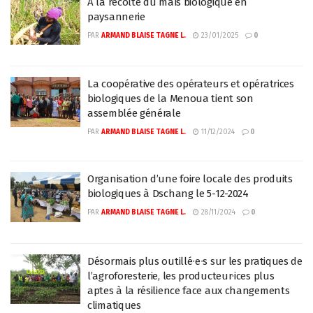
À la récolte du maïs biologique en
paysannerie
PAR
ARMAND BLAISE TAGNE L.
23/01/2025
0
La coopérative des opérateurs et opératrices
biologiques de la Menoua tient son
assemblée générale
PAR
ARMAND BLAISE TAGNE L.
11/12/2024
0
Organisation d’une foire locale des produits
biologiques à Dschang le 5-12-2024
PAR
ARMAND BLAISE TAGNE L.
28/11/2024
0
Désormais plus outillé∙e∙s sur les pratiques de
l’agroforesterie, les producteur·ices plus
aptes à la résilience face aux changements
climatiques