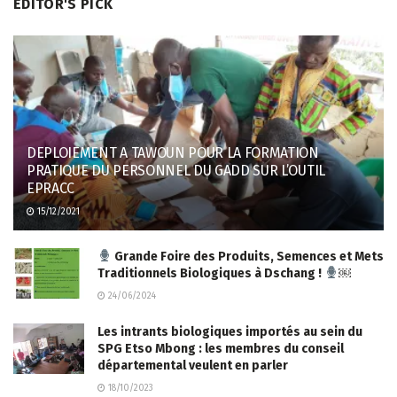
EDITOR'S PICK
DEPLOIEMENT A TAWOUN POUR LA FORMATION
PRATIQUE DU PERSONNEL DU GADD SUR L’OUTIL
EPRACC
15/12/2021
Grande Foire des Produits, Semences et Mets
Traditionnels Biologiques à Dschang !
￼
24/06/2024
Les intrants biologiques importés au sein du
SPG Etso Mbong : les membres du conseil
départemental veulent en parler
18/10/2023