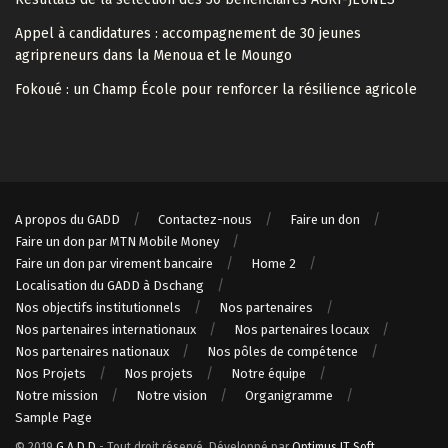
Appel à candidatures : accompagnement de 30 jeunes
agripreneurs dans la Menoua et le Moungo
Fokoué : un Champ École pour renforcer la résilience agricole
A propos du GADD
Contactez-nous
Faire un don
Faire un don par MTN Mobile Money
Faire un don par virement bancaire
Home 2
Localisation du GADD à Dschang
Nos objectifs institutionnels
Nos partenaires
Nos partenaires internationaux
Nos partenaires locaux
Nos partenaires nationaux
Nos pôles de compétence
Nos Projets
Nos projets
Notre équipe
Notre mission
Notre vision
Organigramme
Sample Page
© 2019
G.A.D.D
- Tout droit réservé. Développé par
Optimus IT Soft
.