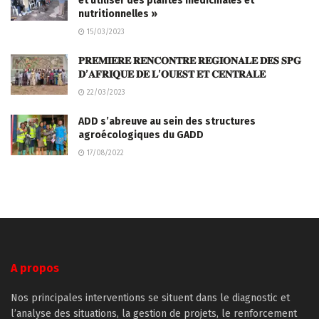
et utiliser des plantes médicinales et
nutritionnelles »
15/03/2023
𝐏𝐑𝐄𝐌𝐈𝐄𝐑𝐄 𝐑𝐄𝐍𝐂𝐎𝐍𝐓𝐑𝐄 𝐑𝐄𝐆𝐈𝐎𝐍𝐀𝐋𝐄 𝐃𝐄𝐒 𝐒𝐏𝐆
𝐃’𝐀𝐅𝐑𝐈𝐐𝐔𝐄 𝐃𝐄 𝐋’𝐎𝐔𝐄𝐒𝐓 𝐄𝐓 𝐂𝐄𝐍𝐓𝐑𝐀𝐋𝐄
22/03/2023
ADD s’abreuve au sein des structures
agroécologiques du
GADD
17/08/2022
A propos
Nos principales interventions se situent dans le diagnostic et
l’analyse des situations, la gestion de projets, le renforcement