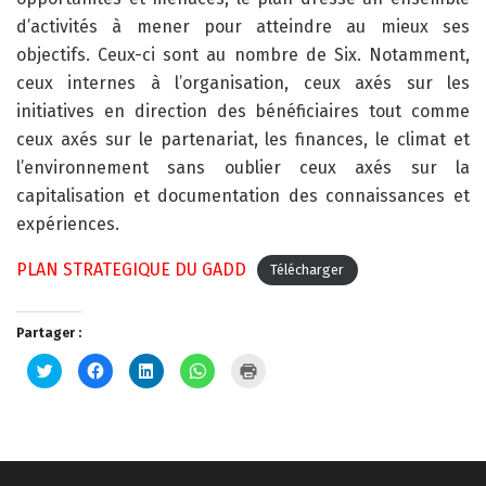
d’activités à mener pour atteindre au mieux ses
objectifs. Ceux-ci sont au nombre de Six. Notamment,
ceux internes à l’organisation, ceux axés sur les
initiatives en direction des bénéficiaires tout comme
ceux axés sur le partenariat, les finances, le climat et
l’environnement sans oublier ceux axés sur la
capitalisation et documentation des connaissances et
expériences.
PLAN STRATEGIQUE DU GADD
Télécharger
Partager :
Cliquez
Cliquez
Cliquez
Cliquez
Cliquer
pour
pour
pour
pour
pour
partager
partager
partager
partager
imprimer(ouvre
sur
sur
sur
sur
dans
Twitter(ouvre
Facebook(ouvre
LinkedIn(ouvre
WhatsApp(ouvre
une
dans
dans
dans
dans
nouvelle
une
une
une
une
fenêtre)
nouvelle
nouvelle
nouvelle
nouvelle
fenêtre)
fenêtre)
fenêtre)
fenêtre)