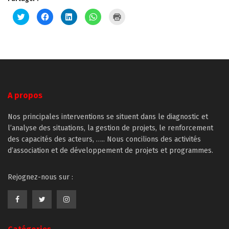
Cliquez
Cliquez
Cliquez
Cliquez
Cliquer
pour
pour
pour
pour
pour
partager
partager
partager
partager
imprimer(ouvre
sur
sur
sur
sur
dans
Twitter(ouvre
Facebook(ouvre
LinkedIn(ouvre
WhatsApp(ouvre
une
dans
dans
dans
dans
nouvelle
une
une
une
une
fenêtre)
nouvelle
nouvelle
nouvelle
nouvelle
fenêtre)
fenêtre)
fenêtre)
fenêtre)
A propos
Nos principales interventions se situent dans le diagnostic et
l’analyse des situations, la gestion de projets, le renforcement
des capacités des acteurs, ….. Nous concilions des activités
d’association et de développement de projets et programmes.
Rejognez-nous sur :