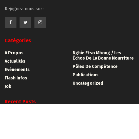
Rejognez-nous sur :
Catégories
A Propos
Nghie Etso Mbong / Les
Échos De La Bonne Nourriture
Actualités
Pôles De Compétence
Evénements
Publications
Flash Infos
Uncategorized
Job
Recent Posts
Guide méthodologique pour l’organisation d’une foire
semencière biologique
Résultats de la sélection des 30 bénéficiaires AGRI-JEUNES