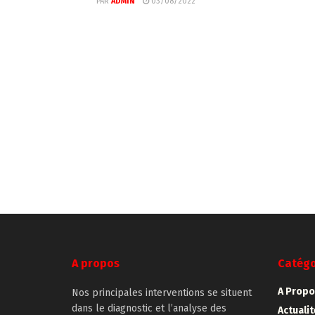
PAR
ADMIN
03/08/2022
A propos
Catégo
A Propo
Nos principales interventions se situent
dans le diagnostic et l’analyse des
Actuali