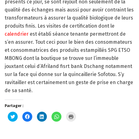
présents ce jour, se sont réjouit non seulement de la
qualité des échanges mais aussi pour avoir contraint les
transformateurs à assurer la qualité biologique de leurs
produits finis. Les visites de certification dont le
calendrier
est établi séance tenante permettront de
s’en assurer. Tout ceci pour le bien des consommateurs
et consommatrices des produits estampillés SPG ETSO
MBONG dont la boutique se trouve sur l’immeuble
jouxtant celui d’Afriland fisrt bank Dschang notamment
sur la face qui donne sur la quincaillerie Sofotou. S’y
ravitailler est certainement un geste de prise en charge
de sa santé.
Partager :
Cliquez
Cliquez
Cliquez
Cliquez
Cliquer
pour
pour
pour
pour
pour
partager
partager
partager
partager
imprimer(ouvre
sur
sur
sur
sur
dans
Twitter(ouvre
Facebook(ouvre
LinkedIn(ouvre
WhatsApp(ouvre
une
dans
dans
dans
dans
nouvelle
une
une
une
une
fenêtre)