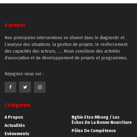
nouvelle
nouvelle
nouvelle
nouvelle
fenêtre)
fenêtre)
fenêtre)
fenêtre)
A propos
Nos principales interventions se situent dans le diagnostic et
l’analyse des situations, la gestion de projets, le renforcement
des capacités des acteurs, ….. Nous concilions des activités
d’association et de développement de projets et programmes.
Rejognez-nous sur :
Catégories
A Propos
Nghie Etso Mbong / Les
Échos De La Bonne Nourriture
Actualités
Pôles De Compétence
Evénements