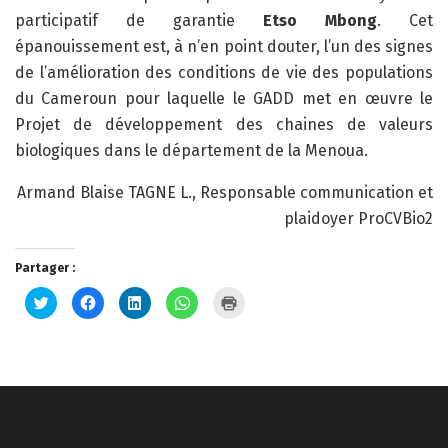
participatif de garantie
Etso Mbong
. Cet
épanouissement est, à n’en point douter, l’un des signes
de l’amélioration des conditions de vie des populations
du Cameroun pour laquelle le GADD met en œuvre le
Projet de développement des chaines de valeurs
biologiques dans le département de la Menoua.
Armand Blaise TAGNE L., Responsable communication et
plaidoyer ProCVBio2
Partager :
Cliquez
Cliquez
Cliquez
Cliquez
Cliquer
pour
pour
pour
pour
pour
partager
partager
partager
partager
imprimer(ouvre
sur
sur
sur
sur
dans
Twitter(ouvre
Facebook(ouvre
LinkedIn(ouvre
WhatsApp(ouvre
une
dans
dans
dans
dans
nouvelle
une
une
une
une
fenêtre)
nouvelle
nouvelle
nouvelle
nouvelle
fenêtre)
fenêtre)
fenêtre)
fenêtre)