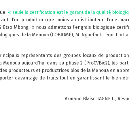
que
« seule la certification est le garant de la qualité biolog
icant d’un produit encore moins au distributeur d’une ma
Etso Mbong, « nous admettons l’engrais biologique certifi
logiques de la Menoua (COBIOME), M. Nguefack Léon. L’intrant
s principaux représentants des groupes locaux de producti
 Menoua aujourd’hui dans sa phase 2 (ProCVBio2), les parti
elle des producteurs et productrices bios de la Menoua en appre
e porter davantage de fruits tout en garantissant le bien
Armand Blaise TAGNE L., Resp