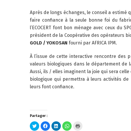
Après de longs échanges, le conseil a estimé 
faire confiance à la seule bonne foi du fabr
l’ECOCERT font bon ménage avec ceux du SPG 
président de la Coopérative des opérateurs bio
GOLD / YOKOSAN
fourni par AFRICA IPM.
À l’issue de cette interactive rencontre de
valeurs biologiques dans le département de la
Aussi, ils / elles imaginent la joie qui sera c
biologique qui permettra à leurs activités d
leurs font confiance.
Partager :
Cliquez
Cliquez
Cliquez
Cliquez
Cliquer
pour
pour
pour
pour
pour