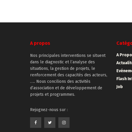
partager
partager
partager
partager
imprimer(ouvre
sur
sur
sur
sur
dans
Twitter(ouvre
Facebook(ouvre
LinkedIn(ouvre
WhatsApp(ouvre
une
dans
dans
dans
dans
nouvelle
une
une
une
une
fenêtre)
nouvelle
nouvelle
nouvelle
nouvelle
fenêtre)
fenêtre)
fenêtre)
fenêtre)
A propos
Catégo
A Propo
Nos principales interventions se situent
dans le diagnostic et l’analyse des
Actuali
situations, la gestion de projets, le
Evénem
renforcement des capacités des acteurs,
Flash In
….. Nous concilions des activités
Job
d’association et de développement de
projets et programmes.
Rejognez-nous sur :