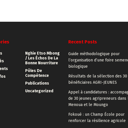
ries
Recent Posts
s
Nghie Etso Mbong
Guide méthodologique pour
/ Les Échos De La
l’organisation d’une foire semen
tés
Bonne Nourriture
biologique
ents
Pôles De
Compétence
Résultats de la sélection des 30
fos
bénéficiaires AGRI-JEUNES
Publications
Uncategorized
Appel à candidatures : accomp
de 30 jeunes agripreneurs dans 
Menoua et le Moungo
Fokoué : un Champ École pour
renforcer la résilience agricole