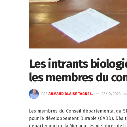
Les intrants biolog
les membres du con
PAR
ARMAND BLAISE TAGNE L.
23/10/2023
d
Les membres du Conseil départemental du SPG
pour le développement Durable (GADD). Dès tr
département de la Menoua, les membres de l’ins