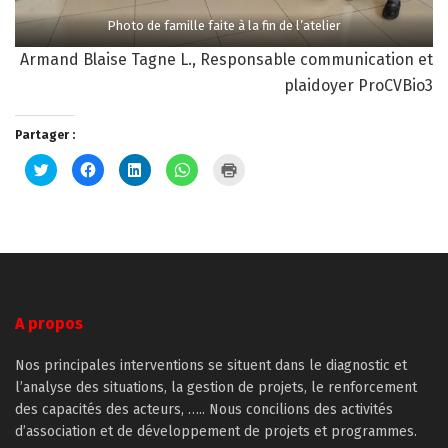
Photo de famille faite à la fin de l’atelier
Armand Blaise Tagne L., Responsable communication et
plaidoyer ProCVBio3
Partager :
Cliquez
Cliquez
Cliquez
Cliquez
Cliquer
pour
pour
pour
pour
pour
partager
partager
partager
partager
imprimer(ouvre
sur
sur
sur
sur
dans
Twitter(ouvre
Facebook(ouvre
LinkedIn(ouvre
WhatsApp(ouvre
une
dans
dans
dans
dans
nouvelle
une
une
une
une
fenêtre)
nouvelle
nouvelle
nouvelle
nouvelle
fenêtre)
fenêtre)
fenêtre)
fenêtre)
A propos
Nos principales interventions se situent dans le diagnostic et
l’analyse des situations, la gestion de projets, le renforcement
des capacités des acteurs, ….. Nous concilions des activités
d’association et de développement de projets et programmes.