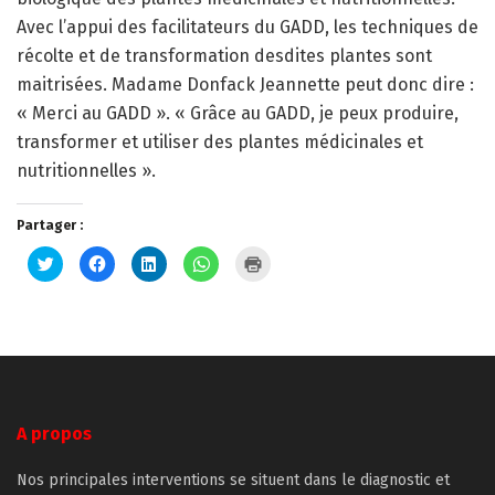
Avec l’appui des facilitateurs du GADD, les techniques de
récolte et de transformation desdites plantes sont
maitrisées. Madame Donfack Jeannette peut donc dire :
« Merci au GADD ». « Grâce au GADD, je peux produire,
transformer et utiliser des plantes médicinales et
nutritionnelles ».
Partager :
Cliquez
Cliquez
Cliquez
Cliquez
Cliquer
pour
pour
pour
pour
pour
partager
partager
partager
partager
imprimer(ouvre
sur
sur
sur
sur
dans
Twitter(ouvre
Facebook(ouvre
LinkedIn(ouvre
WhatsApp(ouvre
une
dans
dans
dans
dans
nouvelle
une
une
une
une
fenêtre)
nouvelle
nouvelle
nouvelle
nouvelle
fenêtre)
fenêtre)
fenêtre)
fenêtre)
A propos
Nos principales interventions se situent dans le diagnostic et