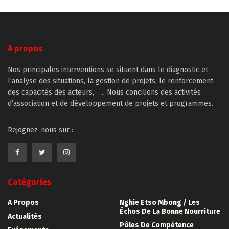
fenêtre)
fenêtre)
fenêtre)
fenêtre)
A propos
Nos principales interventions se situent dans le diagnostic et
l’analyse des situations, la gestion de projets, le renforcement
des capacités des acteurs, ….. Nous concilions des activités
d’association et de développement de projets et programmes.
Rejognez-nous sur :
Catégories
A Propos
Nghie Etso Mbong / Les
Échos De La Bonne Nourriture
Actualités
Pôles De Compétence