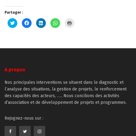
Partager :
Cliquez
Cliquez
Cliquez
Cliquez
Cliquer
pour
pour
pour
pour
pour
partager
partager
partager
partager
imprimer(ouvre
sur
sur
sur
sur
dans
Twitter(ouvre
Facebook(ouvre
LinkedIn(ouvre
WhatsApp(ouvre
une
dans
dans
dans
dans
nouvelle
une
une
une
une
fenêtre)
nouvelle
nouvelle
nouvelle
nouvelle
fenêtre)
fenêtre)
fenêtre)
fenêtre)
A propos
Nos principales interventions se situent dans le diagnostic et
l’analyse des situations, la gestion de projets, le renforcement
des capacités des acteurs, ….. Nous concilions des activités
d’association et de développement de projets et programmes.
Rejognez-nous sur :