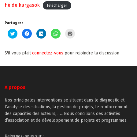
hé de kargasok
Télécharger
Partager :
Cliquez
Cliquez
Cliquez
Cliquez
Cliquer
pour
pour
pour
pour
pour
partager
partager
partager
partager
imprimer(ouvre
sur
sur
sur
sur
dans
Twitter(ouvre
Facebook(ouvre
LinkedIn(ouvre
WhatsApp(ouvre
une
dans
dans
dans
dans
nouvelle
S'il vous plait
connectez-vous
pour rejoindre la discussion
une
une
une
une
fenêtre)
nouvelle
nouvelle
nouvelle
nouvelle
fenêtre)
fenêtre)
fenêtre)
fenêtre)
A propos
Nos principales interventions se situent dans le diagnostic et
l’analyse des situations, la gestion de projets, le renforcement
des capacités des acteurs, ….. Nous concilions des activités
d’association et de développement de projets et programmes.
Rejognez-nous sur :