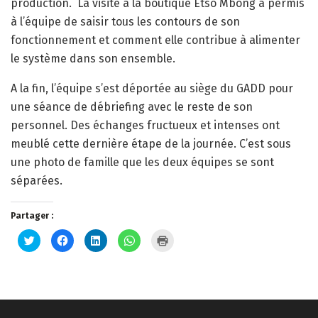
production. La visite à la boutique Etso Mbong a permis
à l’équipe de saisir tous les contours de son
fonctionnement et comment elle contribue à alimenter
le système dans son ensemble.
A la fin, l’équipe s’est déportée au siège du GADD pour
une séance de débriefing avec le reste de son
personnel. Des échanges fructueux et intenses ont
meublé cette dernière étape de la journée. C’est sous
une photo de famille que les deux équipes se sont
séparées.
Partager :
Cliquez
Cliquez
Cliquez
Cliquez
Cliquer
pour
pour
pour
pour
pour
partager
partager
partager
partager
imprimer(ouvre
sur
sur
sur
sur
dans
Twitter(ouvre
Facebook(ouvre
LinkedIn(ouvre
WhatsApp(ouvre
une
dans
dans
dans
dans
nouvelle
une
une
une
une
fenêtre)
nouvelle
nouvelle
nouvelle
nouvelle
fenêtre)
fenêtre)
fenêtre)
fenêtre)