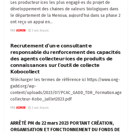
Les producteur∙ices les plus engagé∙es du projet de
développement des chaines de valeurs biologiques dans
le département de la Menoua, aujourd’hui dans sa phase 2
ont reçu un appui en...
PAR
ADMIN
3 ans depuis
FLASH INFOS
𝗥𝗲𝗰𝗿𝘂𝘁𝗲𝗺𝗲𝗻𝘁 𝗱’𝘂𝗻·𝗲 𝗰𝗼𝗻𝘀𝘂𝗹𝘁𝗮𝗻𝘁·𝗲
𝗿𝗲𝘀𝗽𝗼𝗻𝘀𝗮𝗯𝗹𝗲 𝗱𝘂 𝗿𝗲𝗻𝗳𝗼𝗿𝗰𝗲𝗺𝗲𝗻𝘁 𝗱𝗲𝘀 𝗰𝗮𝗽𝗮𝗰𝗶𝘁𝗲́𝘀
𝗱𝗲𝘀 𝗮𝗴𝗲𝗻𝘁𝘀 𝗰𝗼𝗹𝗹𝗲𝗰𝘁𝗲𝘂𝗿·𝗶𝗰𝗲𝘀 𝗱𝗲 𝗽𝗿𝗼𝗱𝘂𝗶𝘁𝘀 𝗱𝗲
𝗰𝗼𝗻𝗻𝗮𝗶𝘀𝘀𝗮𝗻𝗰𝗲𝘀 𝘀𝘂𝗿 𝗹’𝗼𝘂𝘁𝗶𝗹 𝗱𝗲 𝗰𝗼𝗹𝗹𝗲𝗰𝘁𝗲
𝗞𝗼𝗯𝗼𝗰𝗼𝗹𝗹𝗲𝗰𝘁
Télécharger les termes de référence ici https://www.ong-
gadd.org/wp-
content/uploads/2023/07/PCAC_GADD_TDR_Formation.agent-
collecteur-Kobo_juillet2023.pdf
PAR
ADMIN
3 ans depuis
PUBLICATIONS
ARRÊTÉ PM du 22 mars 2023 PORTANT CRÉATION,
ORGANISATION ET FONCTIONNEMENT DU FONDS DE