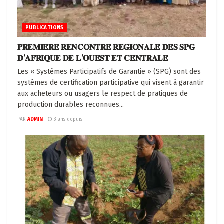
PUBLICATIONS
𝐏𝐑𝐄𝐌𝐈𝐄𝐑𝐄 𝐑𝐄𝐍𝐂𝐎𝐍𝐓𝐑𝐄 𝐑𝐄𝐆𝐈𝐎𝐍𝐀𝐋𝐄 𝐃𝐄𝐒 𝐒𝐏𝐆
𝐃’𝐀𝐅𝐑𝐈𝐐𝐔𝐄 𝐃𝐄 𝐋’𝐎𝐔𝐄𝐒𝐓 𝐄𝐓 𝐂𝐄𝐍𝐓𝐑𝐀𝐋𝐄
Les « Systèmes Participatifs de Garantie » (SPG) sont des
systèmes de certification participative qui visent à garantir
aux acheteurs ou usagers le respect de pratiques de
production durables reconnues...
PAR
ADMIN
3 ans depuis