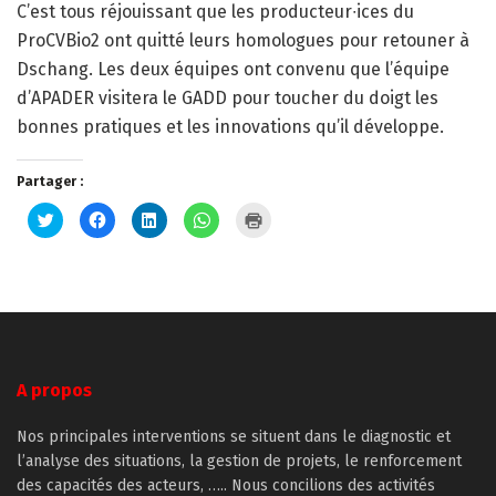
C’est tous réjouissant que les producteur∙ices du
ProCVBio2 ont quitté leurs homologues pour retouner à
Dschang. Les deux équipes ont convenu que l’équipe
d’APADER visitera le GADD pour toucher du doigt les
bonnes pratiques et les innovations qu’il développe.
Partager :
Cliquez
Cliquez
Cliquez
Cliquez
Cliquer
pour
pour
pour
pour
pour
partager
partager
partager
partager
imprimer(ouvre
sur
sur
sur
sur
dans
Twitter(ouvre
Facebook(ouvre
LinkedIn(ouvre
WhatsApp(ouvre
une
dans
dans
dans
dans
nouvelle
une
une
une
une
fenêtre)
nouvelle
nouvelle
nouvelle
nouvelle
fenêtre)
fenêtre)
fenêtre)
fenêtre)
A propos
Nos principales interventions se situent dans le diagnostic et
l’analyse des situations, la gestion de projets, le renforcement
des capacités des acteurs, ….. Nous concilions des activités